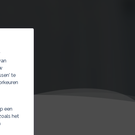
w
van
w
sen' te
orkeuren
op een
zoals het
n