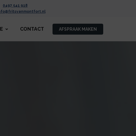
0497 541 918
nfo@fritsvanmontfort.nl
CE
CONTACT
AFSPRAAK MAKEN