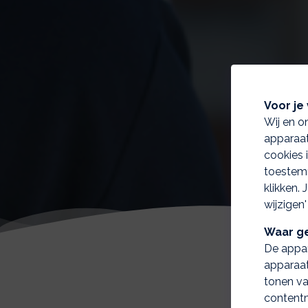
Voor je 
Wij en o
apparaat
cookies 
toestemm
klikken.
wijzigen'
Waar ge
De appar
apparaat
tonen va
contentm