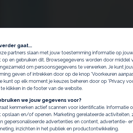
verder gaat...
nze partners slaan met jouw toestemming informatie op jou
 op en gebruiken dit. Browsegegevens worden door middel 
ingezameld om persoonsgegevens te verwerken. Je kunt jou
ing geven of intrekken door op de knop 'Voorkeuren aanpas
 Je kunt op elk moment je keuzes beheren door op 'Privacy vo
 te klikken in de footer van de website.
bruiken we jouw gegevens voor?
aat kenmerken actief scannen voor identificatie. Informatie 
 opslaan en/of openen. Marketing gerelateerde activiteiten, 
n gepersonaliseerde advertenties en content, advertentie- e
Financiële zekerheid zoals u wilt
eting, inzichten in het publiek en productontwikkeling.