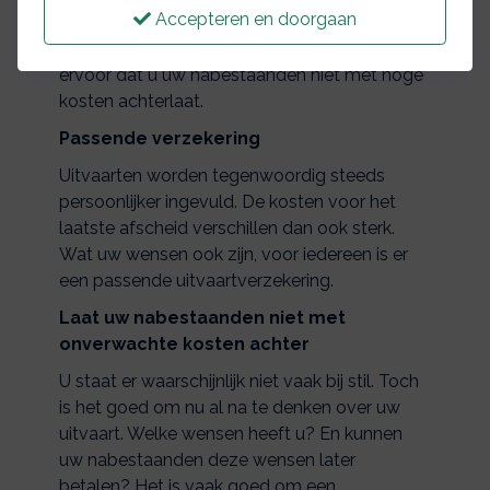
Accepteren en doorgaan
kan het verstandig zijn om een
uitvaartverzekering af te sluiten. Zo zorgt u
ervoor dat u uw nabestaanden niet met hoge
kosten achterlaat.
Passende verzekering
Uitvaarten worden tegenwoordig steeds
persoonlijker ingevuld. De kosten voor het
laatste afscheid verschillen dan ook sterk.
Wat uw wensen ook zijn, voor iedereen is er
een passende uitvaartverzekering.
Laat uw nabestaanden niet met
onverwachte kosten achter
U staat er waarschijnlijk niet vaak bij stil. Toch
is het goed om nu al na te denken over uw
uitvaart. Welke wensen heeft u? En kunnen
uw nabestaanden deze wensen later
betalen? Het is vaak goed om een