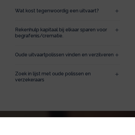
Wat kost tegenwoordig een uitvaart?
Rekenhulp kapitaal bij elkaar sparen voor
begrafenis/crematie.
Oude uitvaartpolissen vinden en verzilveren
Zoek in lijst met oude polissen en
verzekeraars