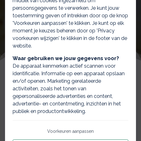
middel van cookies ingezameld om
persoonsgegevens te verwerken. Je kunt jouw
toestemming geven of intrekken door op de knop
'Voorkeuren aanpassen' te klikken. Je kunt op elk
moment je keuzes beheren door op 'Privacy
voorkeuren wijzigen' te klikken in de footer van de
website.
Waar gebruiken we jouw gegevens voor?
De apparaat kenmerken actief scannen voor
identificatie. Informatie op een apparaat opslaan
en/of openen. Marketing gerelateerde
Uitvaartverzekering
activiteiten, zoals het tonen van
gepersonaliseerde advertenties en content,
advertentie- en contentmeting, inzichten in het
Met een uitvaartverzekering, ook wel
publiek en productontwikkeling.
begrafenisverzekering genoemd, kunt u uzelf
verzekeren voor uw uitvaart. Een uitvaart kost
Voorkeuren aanpassen
al snel € 8.000,00 en is dus erg kostbaar.
Wanneer u dit niet zelf kunt of wilt betalen,