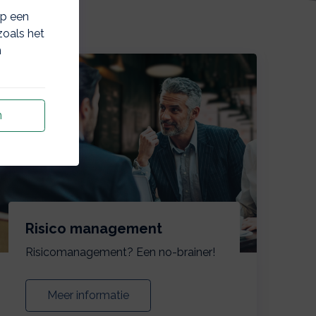
op een
zoals het
n
n
Risico management
Risicomanagement? Een no-brainer!
Meer informatie