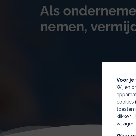
Als ondernemer 
nemen, vermijd
Voor je 
Wij en o
apparaat
cookies 
toestemm
klikken.
wijzigen'
Waar ge