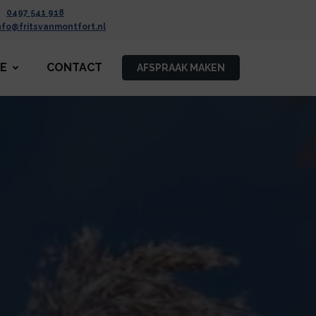
0497 541 918
nfo@fritsvanmontfort.nl
CE
CONTACT
AFSPRAAK MAKEN