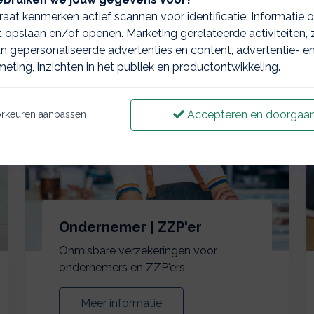
aat kenmerken actief scannen voor identificatie. Informatie 
 opslaan en/of openen. Marketing gerelateerde activiteiten, 
n gepersonaliseerde advertenties en content, advertentie- e
eting, inzichten in het publiek en productontwikkeling.
Accepteren en doorgaa
rkeuren aanpassen
Ondernemer | ZZP'er
Onmisbare verzekeringen voor
ondernemers en ZZP'ers
Meer informatie