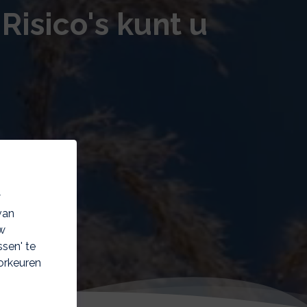
Risico's kunt u
w
van
w
sen' te
orkeuren