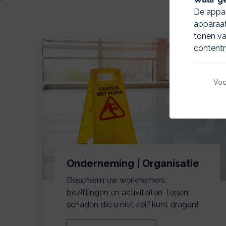
De appar
apparaat
tonen va
contentm
Voo
Onderneming | Organisatie
Bescherm uw werknemers,
bezittingen en activiteiten tegen
schaden die u niet zélf kunt dragen!