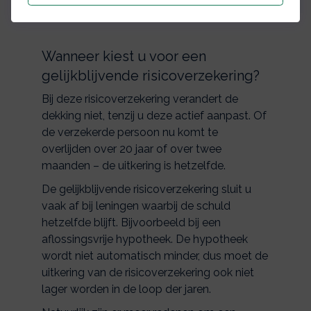
Wanneer kiest u voor een
gelijkblijvende risicoverzekering?
Bij deze risicoverzekering verandert de
dekking niet, tenzij u deze actief aanpast. Of
de verzekerde persoon nu komt te
overlijden over 20 jaar of over twee
maanden – de uitkering is hetzelfde.
De gelijkblijvende risicoverzekering sluit u
vaak af bij leningen waarbij de schuld
hetzelfde blijft. Bijvoorbeeld bij een
aflossingsvrije hypotheek. De hypotheek
wordt niet automatisch minder, dus moet de
uitkering van de risicoverzekering ook niet
lager worden in de loop der jaren.