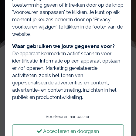
toestemming geven of intrekken door op de knop
'Voorkeuren aanpassen' te klikken. Je kunt op elk
moment je keuzes beheren door op 'Privacy
voorkeuren wijzigen' te klikken in de footer van de
website.
Waar gebruiken we jouw gegevens voor?
De apparaat kenmerken actief scannen voor
identificatie. Informatie op een apparaat opslaan
en/of openen. Marketing gerelateerde
Risicoverzekeringen zijn
activiteiten, zoals het tonen van
gepersonaliseerde advertenties en content,
er in drie soorten
advertentie- en contentmeting, inzichten in het
publiek en productontwikkeling.
Voorkeuren aanpassen
Gelijkblijvend
Lineair
Annuitair
dalend
dalend
Accepteren en doorgaan