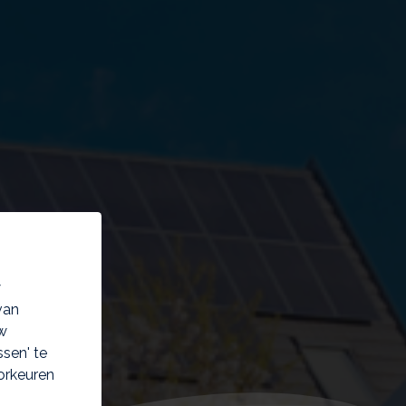
w
van
w
sen' te
orkeuren