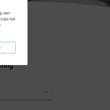
op een
zoals het
n
n
ring