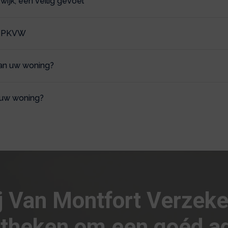
e wijk, een veilig gevoel
jf PKVW
an uw woning?
 uw woning?
j Van Montfort Verzek
theken om een goéd ad