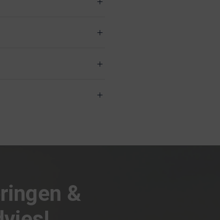
eringen &
vies!