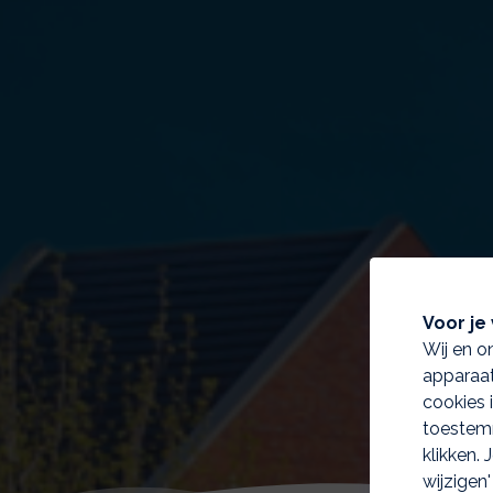
Voor je 
Wij en o
apparaat
cookies 
toestemm
klikken.
wijzigen'