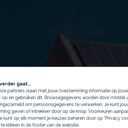
verder gaat...
nze partners slaan met jouw toestemming informatie op jou
 op en gebruiken dit. Browsegegevens worden door middel 
ingezameld om persoonsgegevens te verwerken. Je kunt jou
ing geven of intrekken door op de knop 'Voorkeuren aanpas
 Je kunt op elk moment je keuzes beheren door op 'Privacy vo
 te klikken in de footer van de website.