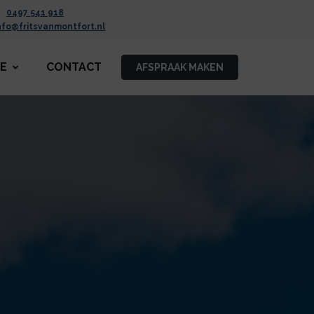
0497 541 918
nfo@fritsvanmontfort.nl
CE
CONTACT
AFSPRAAK MAKEN