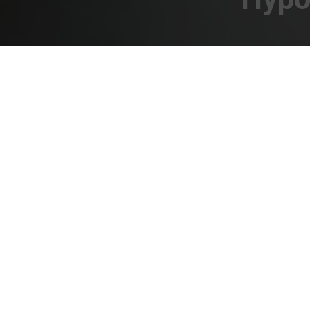
Van Montfort Verzekeringen &
Hypotheken
Eykereind 101
5571 EB
Bergeijk
0497 541 918