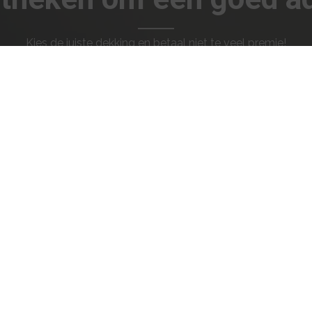
Kies de juiste dekking en betaal niet te veel premie!
Vraag ons advies!
Navigeren
C
Particulier
Zakelijk
Hypotheken
A